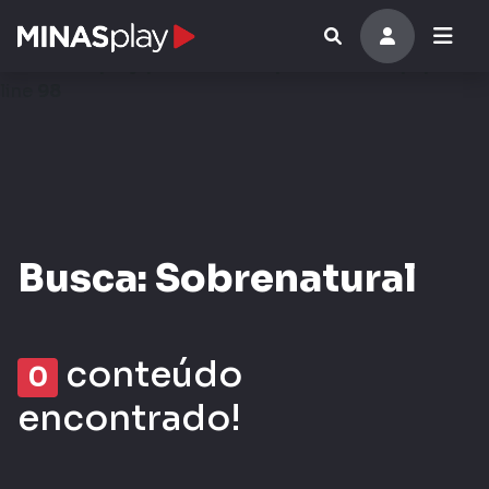
Warning
: Invalid argument supplied for foreach() in
/data/emcplay/public/views/portal/busca.php
on
line
98
Busca: Sobrenatural
conteúdo
0
encontrado!