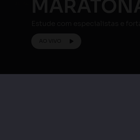
Maratona ENEM
Maratona Enem 
Maratona Enem |
Matemática e su
Ciências Humanas e
Tecnologias / Ciên
suas Tecnologias
da Natureza e su