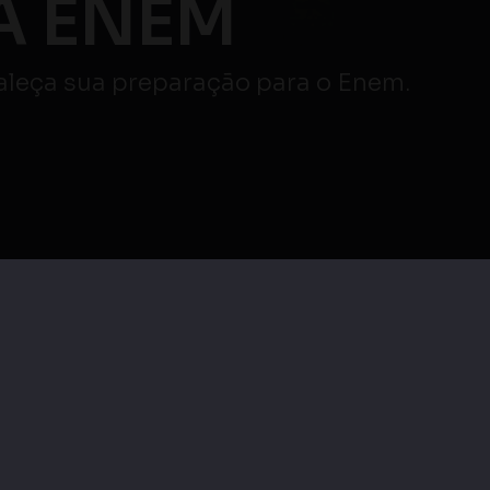
Atenção ⚠️
AO VIVO
veja mais
|
Maratona Enem |
as
Maratona Enem |
Redação e Linguagens,
cias
Linguagens, Códigos e
Códigos e suas
as
suas Tecnologias