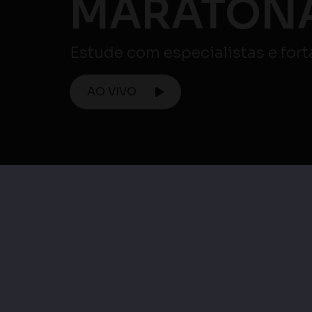
Enem.
Maratona ENEM
Maratona Enem 
Maratona Enem |
Matemática e su
Ciências Humanas e
Tecnologias / Ciên
suas Tecnologias
da Natureza e su