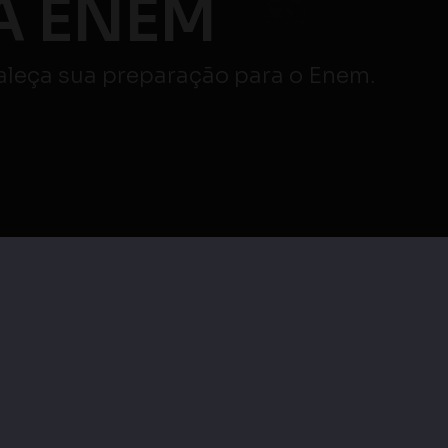
Atençã
AO VIVO
veja mais
|
Maratona Enem |
as
Maratona Enem |
Redação e Linguagens,
cias
Linguagens, Códigos e
Códigos e suas
as
suas Tecnologias