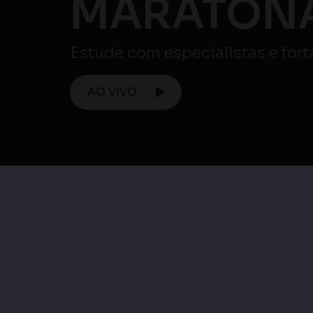
Atençã
AO VIVO
Maratona ENEM
Maratona Enem |
Matemática e suas
Maratona Enem 
Tecnologias / Ciências
Linguagens, Códig
da Natureza e suas
suas Tecnologia