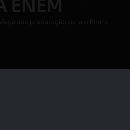
o ⚠️
veja mais
Maratona Enem |
|
Maratona Enem |
Redação e Linguagens,
os e
Ciências Humanas e
Códigos e suas
s
suas Tecnologias