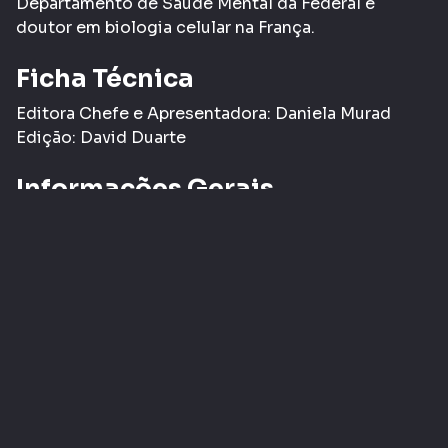
Departamento de Saúde Mental da Federal e
doutor em biologia celular na França.
Ficha Técnica
Editora Chefe e Apresentadora: Daniela Murad
Edição: David Duarte
Informações Gerais
Gênero:
Arquivo
Classificação etária:
- LIVRE
L
Tags:
documentário
Entrevista
COMPARTILHAR
CURTIR