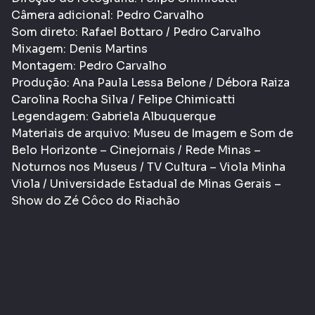
Câmera adicional: Pedro Carvalho
Som direto: Rafael Bottaro / Pedro Carvalho
Mixagem: Denis Martins
Montagem: Pedro Carvalho
Produção: Ana Paula Lessa Belone / Débora Raiza
Carolina Rocha Silva / Felipe Chimicatti
Legendagem: Gabriela Albuquerque
Materiais de arquivo: Museu de Imagem e Som de
Belo Horizonte – Cinejornais / Rede Minas –
Noturnos nos Museus / TV Cultura – Viola Minha
Viola / Universidade Estadual de Minas Gerais –
Show do Zé Côco do Riachão
Informações Gerais
Gênero:
Documentário
História
Classificação etária:
- LIVRE
L
Tags:
História
Cultura
Música
Documentário