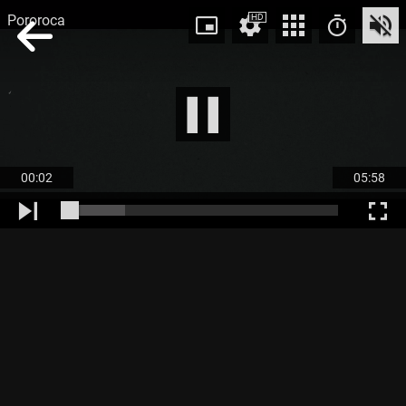
Pororoca
HD
00:02
05:58