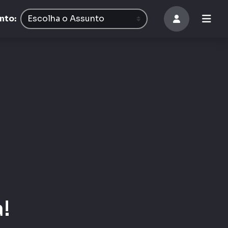
nto:
!