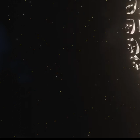
ChaOsVID
Uma animação sobre o caos.
ASSISTIR
Sinopse
A ordem no planeta é ameaçada pelo caos
Ficha Técnica