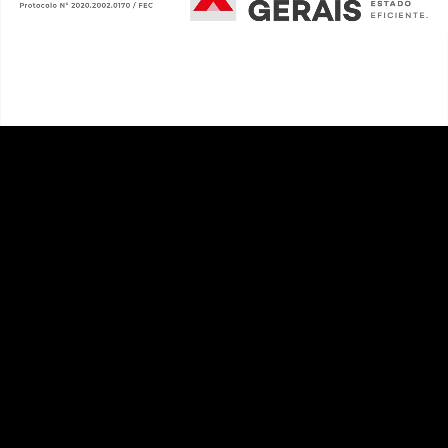
Mundo das Nuvens
O estudo das nuvens e da Amazônia revela a
importância vital da floresta para o clima e o futuro
do planeta.
ASSISTIR