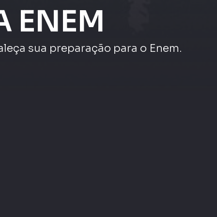
veja mais
|
Maratona Enem |
as
Maratona Enem |
Redação e Linguagens,