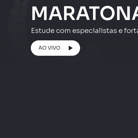
Atenção ⚠️
AO VIVO
Maratona ENEM
Maratona Enem 
Maratona Enem |
Matemática e su