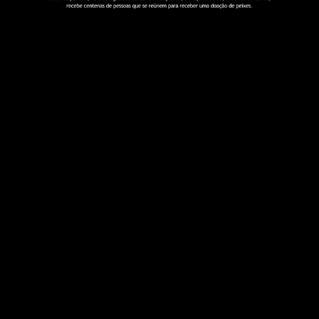
Praça do Peixe
Sexta-feira da Paixão é dia de comer peixe.
ASSISTIR
Sinopse
Uma vez por ano, na sexta-feira da paixão, a Praça
do Peixe, em Belo Horizonte, recebe centenas de
pessoas que se reúnem para receber uma doação
de peixes.