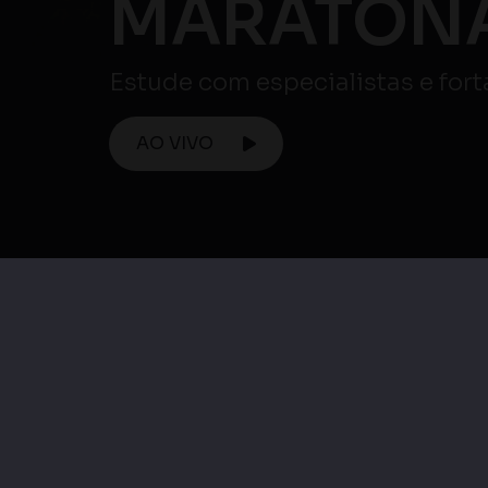
Maratona ENEM
Maratona Enem |
Matemática e suas
Maratona Enem 
Tecnologias / Ciências
Linguagens, Códig
da Natureza e suas
suas Tecnologia