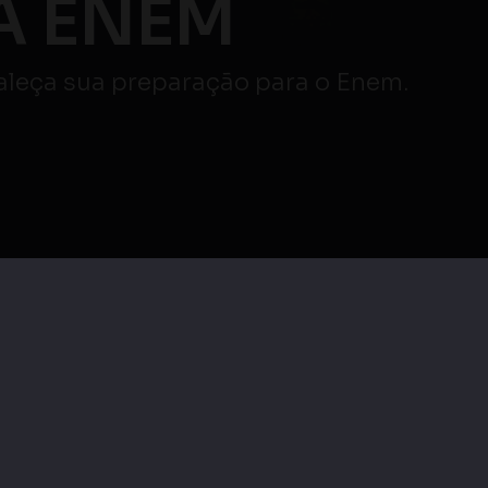
Atenção ⚠️
AO VIVO
veja mais
Maratona Enem |
|
Maratona Enem |
Redação e Linguagens,
os e
Ciências Humanas e
Códigos e suas
s
suas Tecnologias