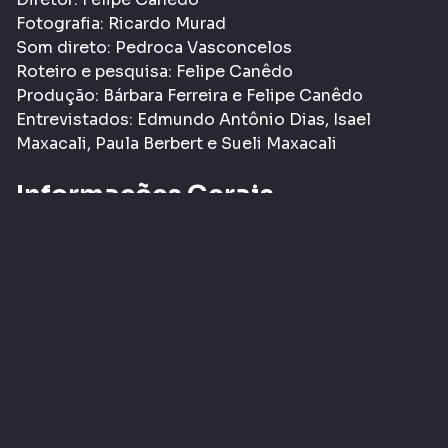
Fotografia: Ricardo Murad
Som direto: Pedroca Vasconcelos
Roteiro e pesquisa: Felipe Canêdo
Produção: Bárbara Ferreira e Felipe Canêdo
Entrevistados: Edmundo Antônio Dias, Isael
Maxacali, Paula Berbert e Sueli Maxacali
Informações Gerais
Gênero:
Documentário
Classificação etária:
- LIVRE
L
Tags:
Cinema
COMPARTILHAR
CURTIR