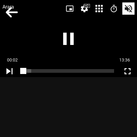
Arara
HD
00:02
13:36