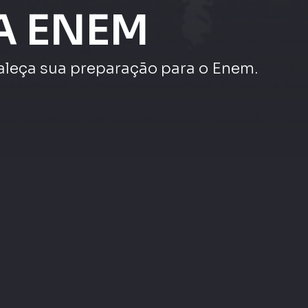
veja mais
Maratona Enem |
|
Maratona Enem |
Redação e Linguagens,