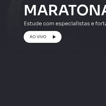
Atenção ⚠️
AO VIVO
Maratona ENEM
Maratona Enem |
Matemática e suas
Maratona Enem 