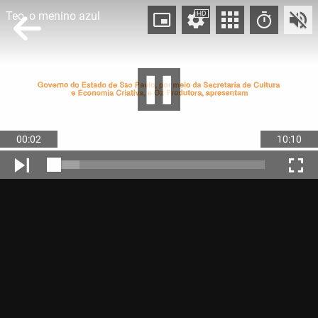
Teo, o menino azul
HD
00:03
10:10