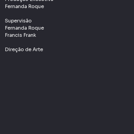
Fernanda Roque
Supervisão
Fernanda Roque
Francis Frank
Direção de Arte
Amanda Pomar
Layout e cenários
Amanda Pomar
Daniel Marques
Lucas Borges
Informações Gerais
Gênero:
Documentário
Classificação etária:
- LIVRE
L