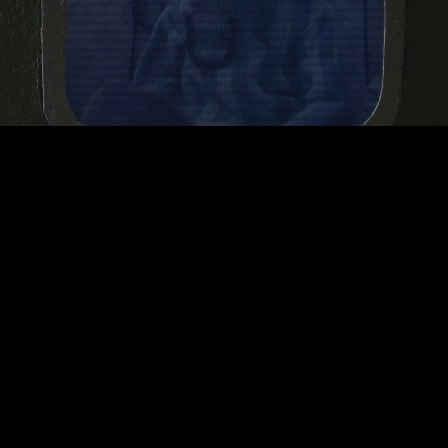
Frágil
Uma amizade inesperada entre homem e robô é
posta à prova quando uma visita inesperada muda
tudo.
ASSISTIR