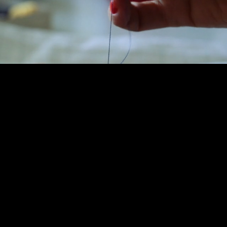
Sentidos do Fio
Sentidos do Fio explora vozes de artistas
brasileiros sobre a arte contemporânea.
ASSISTIR
Sinopse