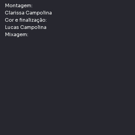
Montagem:
Clarissa Campolina
Cor e finalização:
Lucas Campolina
Mixagem:
Pedro Durães
Trilha sonora:
Thaís de Campos
Elenco:
Joana Oliveira; Kevin Adweko.
Informações Gerais
Gênero:
Ficção
Classificação etária:
- LIVRE
L
Tags:
Cinema