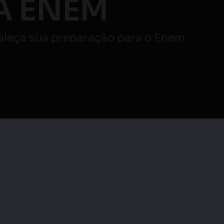
Atenção ⚠️
AO VIVO
veja mais
Maratona Enem |
|
Maratona Enem |
Redação e Linguagens,
os e
Ciências Humanas e
Códigos e suas
s
suas Tecnologias