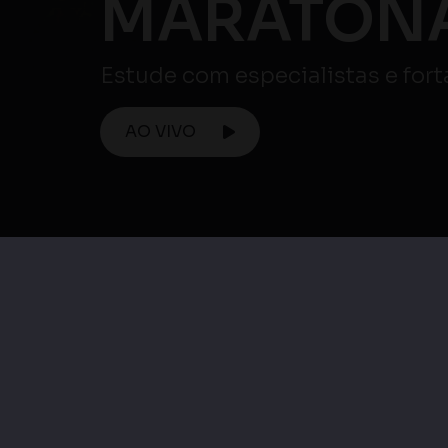
Maratona ENEM
Maratona Enem |
Matemática e suas
Maratona Enem 
Tecnologias / Ciências
Linguagens, Códig
da Natureza e suas
suas Tecnologia