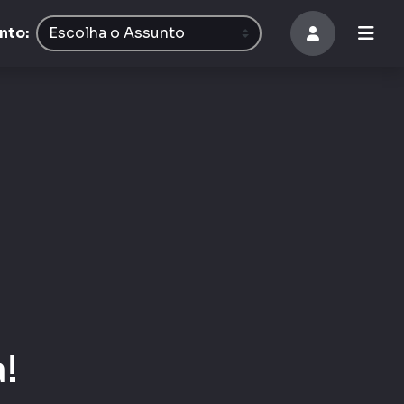
nto:
!