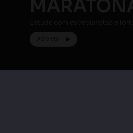
Maratona ENEM
Maratona Enem 
Maratona Enem |
Matemática e su
Ciências Humanas e
Tecnologias / Ciên
suas Tecnologias
da Natureza e su