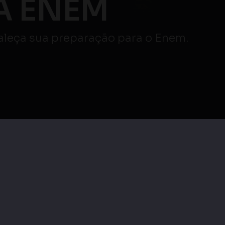
Atenção ⚠️
AO VIVO
veja mais
|
Maratona Enem |
as
Maratona Enem |
Redação e Linguagens,
cias
Linguagens, Códigos e
Códigos e suas
as
suas Tecnologias