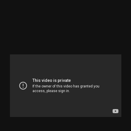
Conflitos Envolvendo Empregados e
Empregadores
Covid: Doença no Trabalho - Jornal Minas |
Entenda a adequação das leis trabalhistas diante
ao impacto da Covid-19.
ASSISTIR