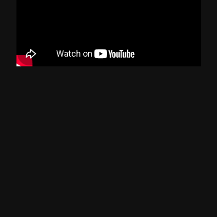
Caldense x Mamoré
Sexta rodada Mineiro Módulo II 2025
ASSISTIR
Sinopse
Confira a partida entre Caldense x Mamoré, válida
pela sétima rodada do Mineirio Módulo II
Informações Gerais
Classificação etária:
- LIVRE
L
COMPARTILHAR
CURTIR