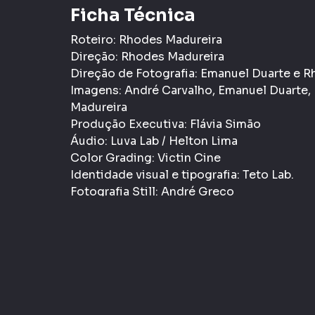
Ficha Técnica
Roteiro: Rhodes Madureira
Direção: Rhodes Madureira
Direção de Fotografia: Emanuel Duarte e 
Imagens: André Carvalho, Emanuel Duarte, 
Madureira
Produção Executiva: Flávia Simão
Áudio: Luva Lab / Helton Lima
Color Grading: Victin Cine
Identidade visual e tipografia: Teto Lab.
Fotografia Still: André Greco
Intérprete de acessibilidade: Mariluce Dini
Informações Gerais
Gênero:
Documentário
Jornalismo Cultura
Classificação etária:
- LIVRE
L
Tags:
Cultura
Música
Audiovisual Mineir