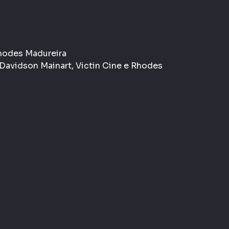
Rhodes Madureira
Davidson Mainart, Victin Cine e Rhodes
z
l
Musical
Arquivo
o