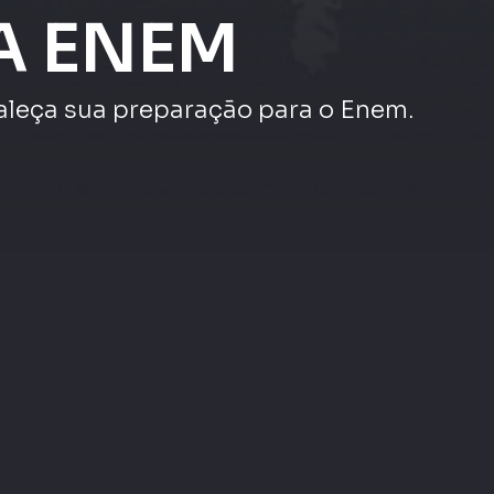
veja mais
Maratona Enem |
|
Maratona Enem |
Redação e Linguagens,