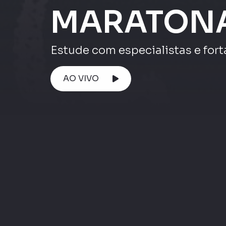
Atenção ⚠️
AO VIVO
Maratona ENEM
Maratona Enem |
Matemática e suas
Maratona Enem 