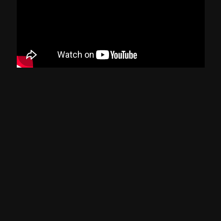
Varginha x Caldense
Oitava rodada Mineiro Módulo II
ASSISTIR
Sinopse
Confira a partida entre Varginha x Caldense, válida
pela oitava rodada do Mineiro Módulo II.
Informações Gerais
Classificação etária:
- LIVRE
L
COMPARTILHAR
CURTIR