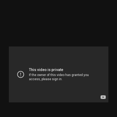
Solenidade de 250 anos da Polícia
Militar de Minas Gerais
ASSISTIR
Sinopse