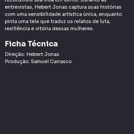
entrevistas, Hebert Jonas captura suas histórias
com uma sensibilidade artística única, enquanto
pinta uma tela que traduz os relatos de luta,
resiliência e vitória dessas mulheres.
Ficha Técnica
Direção: Hebert Jonas
Produção: Samuel Carrasco
Informações Gerais
Gênero:
Documentário
Classificação etária:
- LIVRE
L
Tags:
Audiovisual Mineiro
COMPARTILHAR
CURTIR