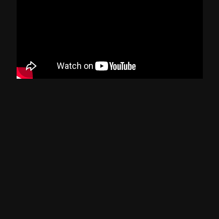
BRASIL X VENEZUELA
COPA AMÉRICA DE VÔLEI FEMININO 2025
ASSISTIR
Sinopse
Acompanhe AO VIVO E COM IMAGENS a partida
entre Brasil e Venezuela, pela Copa América de
Vôlei feminino 2025, que acontece no ginásio
Divino Braga, em Betim, Minas Gerais.
Informações Gerais
Classificação etária:
- LIVRE
L