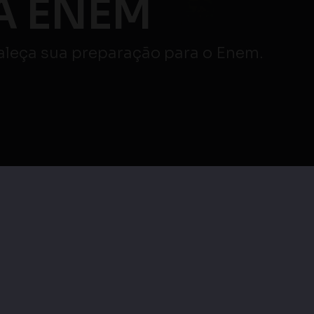
 ENEM
taleça sua preparação para o Enem.
veja mais
|
Maratona Enem |
as
Maratona Enem |
Redação e Linguagens,
cias
Linguagens, Códigos e
Códigos e suas
as
suas Tecnologias