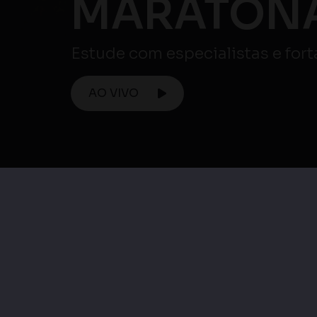
MARATONA
Estude com especialistas e for
AO VIVO
Maratona ENEM
Maratona Enem 
Maratona Enem |
Matemática e su
Ciências Humanas e
Tecnologias / Ciên
suas Tecnologias
da Natureza e su