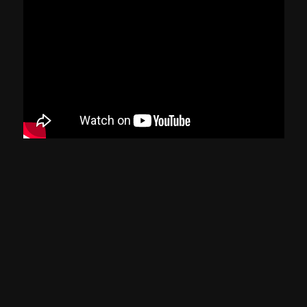
18/06/2026 | Quinta-feira: Matemática e
Ciências da Natureza
18/06/2026
ASSISTIR
Sinopse
De segunda a sexta-feira, temos um encontro
marcado, ao vivo, a partir das 14h. Você vai
acompanhar aulas das quatro áreas do
conhecimento cobradas no Exame Nacional do
Ensino Médio, inclusive a redação.