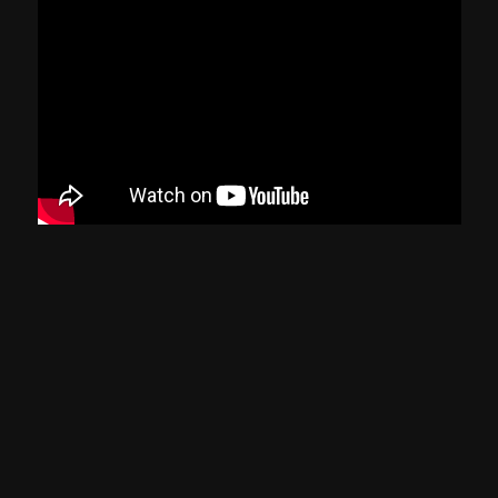
25/06/2026 - Quinta-feira: Matemática
e Ciências da Natureza
25/06/2026
ASSISTIR
Sinopse
De segunda a sexta-feira, temos um encontro
marcado, ao vivo, a partir das 14h. Você vai
acompanhar aulas das quatro áreas do
conhecimento cobradas no Exame Nacional do
Ensino Médio, inclusive a redação.