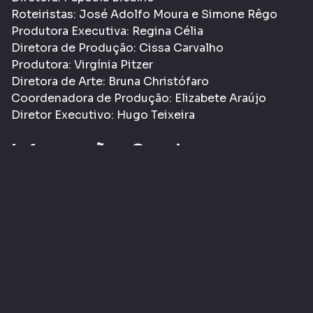
Roteiristas: José Adolfo Moura e Simone Rêgo
Produtora Executiva: Regina Célia
Diretora de Produção: Cissa Carvalho
Produtora: Virgínia Pitzer
Diretora de Arte: Bruna Christófaro
Coordenadora de Produção: Elizabete Araújo
Diretor Executivo: Hugo Teixeira
Informações Gerais
Gênero:
Animação
Classificação etária:
- LIVRE
L
Tags:
Cultura
Animação
Crianças
COMPARTILHAR
CURTIR