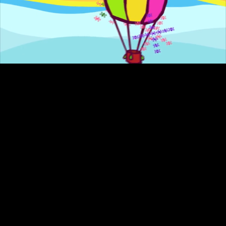
A Profecia
Dango Balango | Os dias no Dango Balango estão
estranhos, qual será o segredo?
ASSISTIR