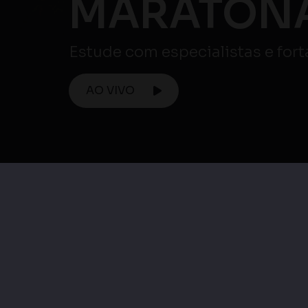
Enem.
Maratona ENEM
Maratona Enem 
Maratona Enem |
Matemática e su
Ciências Humanas e
Tecnologias / Ciên
suas Tecnologias
da Natureza e su