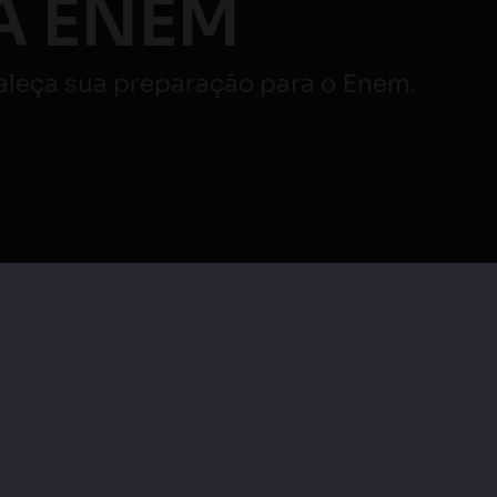
Atençã
AO VIVO
veja mais
|
Maratona Enem |
as
Maratona Enem |
Redação e Linguagens,
cias
Linguagens, Códigos e
Códigos e suas
as
suas Tecnologias