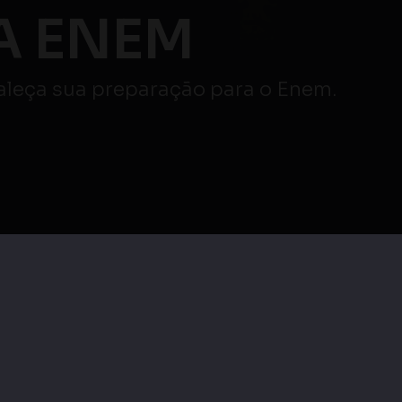
veja mais
|
Maratona Enem |
as
Maratona Enem |
Redação e Linguagens,