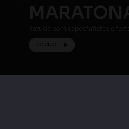
Atenção ⚠️
AO VIVO
Maratona ENEM
Maratona Enem 
Maratona Enem |
Matemática e su