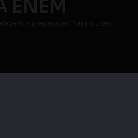
 ENEM
taleça sua preparação para o Enem.
veja mais
|
Maratona Enem |
as
Maratona Enem |
Redação e Linguagens,
cias
Linguagens, Códigos e
Códigos e suas
as
suas Tecnologias