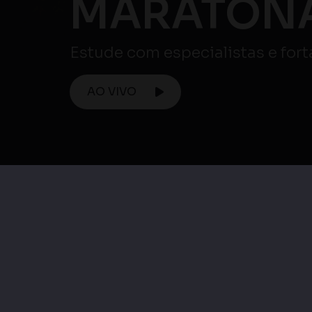
MARATONA
Estude com especialistas e for
AO VIVO
Maratona ENEM
Maratona Enem 
Maratona Enem |
Matemática e su
Ciências Humanas e
Tecnologias / Ciên
suas Tecnologias
da Natureza e su