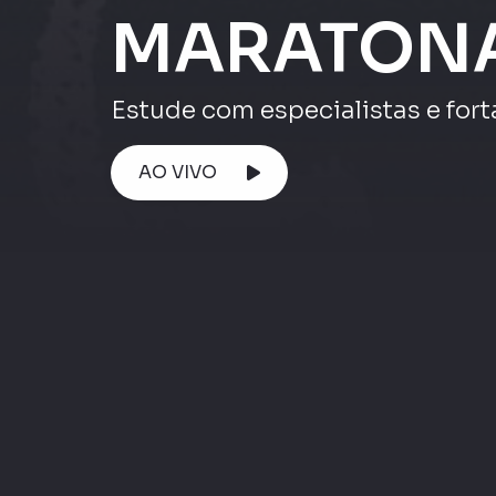
Atenção ⚠️
AO VIVO
Maratona ENEM
Maratona Enem |
Matemática e suas
Maratona Enem 