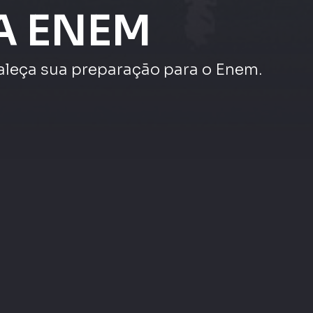
veja mais
Maratona Enem |
|
Maratona Enem |
Redação e Linguagens,