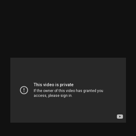
Grafite, Sarau, Slam e Poesia
Conversações | Conheça a multiartista Zi Reis.
ASSISTIR
Sinopse