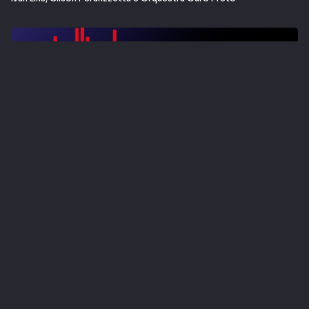
Quinteto Violado & Banda de Pau e Corda - " Na Estrada"